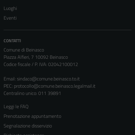
Tecnici
Luoghi
Questi cookie
Eventi
sono necessari
per il
funzionamento
CONTATTI
del sito e non
Comune di Beinasco
possono
Piazza Alfieri, 7 10092 Beinasco
essere
Codice fiscale / P. IVA: 02042100012
disabilitati.
Questi cookie
Email:
sindaco@comune.beinasco.to.it
non raccolgono
PEC:
protocollo@comune.beinasco.legalmail.it
informazioni
Centralino unico: 011 39891
personali.
Leggi le FAQ
Prenotazione appuntamento
Segnalazione disservizio