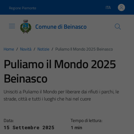
Vai ai contenuti
Vai al footer
ITA
Regione Piemonte
Lingua attiva:
Comune di Beinasco
Home
/
Novità
/
Notizie
/
Puliamo Il Mondo 2025 Beinasco
Puliamo il Mondo 2025
Beinasco
Unisciti a Puliamo il Mondo per liberare dai rifiuti i parchi, le
strade, città e tutti i luoghi che hai nel cuore
Data:
Tempo di lettura:
1 min
15 Settembre 2025