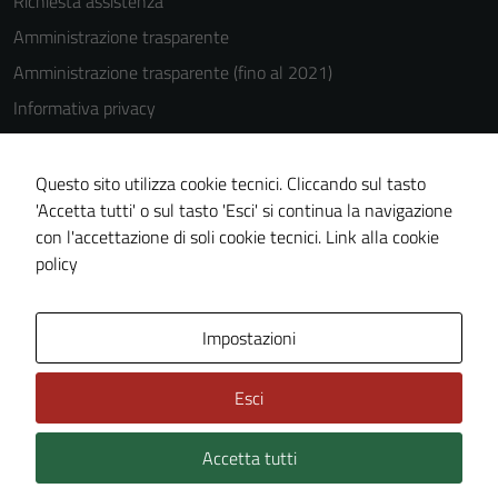
Richiesta assistenza
Amministrazione trasparente
Amministrazione trasparente (fino al 2021)
Informativa privacy
Cookie Policy
Note legali
Questo sito utilizza cookie tecnici. Cliccando sul tasto
'Accetta tutti' o sul tasto 'Esci' si continua la navigazione
Dichiarazione di accessibilità
con l'accettazione di soli cookie tecnici.
Link alla cookie
Piano di miglioramento del sito
policy
Area Privata
Impostazioni
Esci
Accetta tutti
Credits: ©
Technical Design s.r.l.