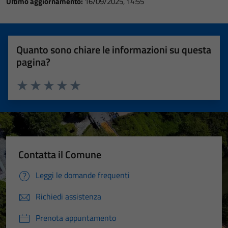
Ultimo aggiornamento:
16/09/2025, 14:55
Quanto sono chiare le informazioni su questa
pagina?
Valuta 1 stelle su 5
Valuta 2 stelle su 5
Valuta 3 stelle su 5
Valuta 4 stelle su 5
Valuta 5 stelle su 5
Contatta il Comune
Leggi le domande frequenti
Richiedi assistenza
Prenota appuntamento