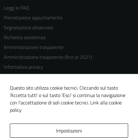
Leggi le FAQ
Prenotazione appuntamento
Segnalazione disservizio
Richiesta assistenza
Amministrazione trasparente
Amministrazione trasparente (fino al 2021)
Informativa privacy
Cookie Policy
Note legali
Questo sito utilizza cookie tecnici. Cliccando sul tasto
'Accetta tutti' o sul tasto 'Esci' si continua la navigazione
Dichiarazione di accessibilità
con l'accettazione di soli cookie tecnici.
Link alla cookie
Piano di miglioramento del sito
policy
Area Privata
Impostazioni