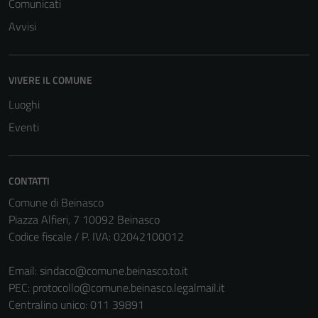
Comunicati
Avvisi
Tecnici
Questi cookie
VIVERE IL COMUNE
sono necessari
Luoghi
per il
Eventi
funzionamento
del sito e non
possono
CONTATTI
essere
disabilitati.
Comune di Beinasco
Questi cookie
Piazza Alfieri, 7 10092 Beinasco
non raccolgono
Codice fiscale / P. IVA: 02042100012
informazioni
personali.
Email:
sindaco@comune.beinasco.to.it
PEC:
protocollo@comune.beinasco.legalmail.it
Centralino unico: 011 39891