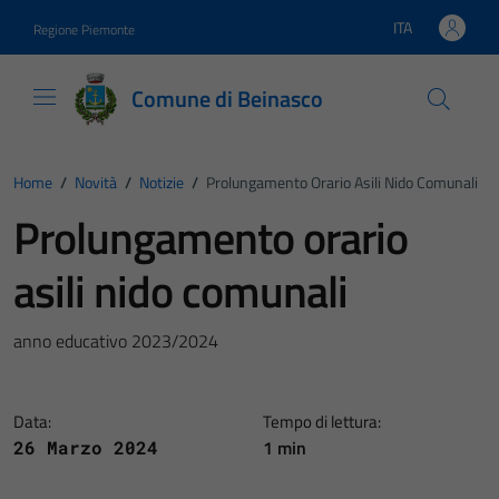
Vai ai contenuti
Vai al footer
ITA
Regione Piemonte
Lingua attiva:
Comune di Beinasco
Home
/
Novità
/
Notizie
/
Prolungamento Orario Asili Nido Comunali
Prolungamento orario
asili nido comunali
anno educativo 2023/2024
Data:
Tempo di lettura:
1 min
26 Marzo 2024