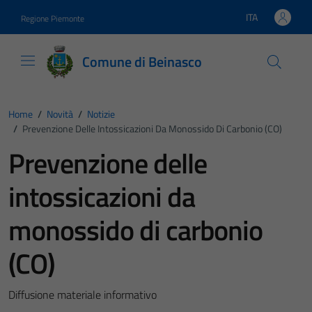
Vai ai contenuti
Vai al footer
ITA
Regione Piemonte
Lingua attiva:
Comune di Beinasco
Home
/
Novità
/
Notizie
/
Prevenzione Delle Intossicazioni Da Monossido Di Carbonio (CO)
Prevenzione delle
intossicazioni da
monossido di carbonio
(CO)
Diffusione materiale informativo