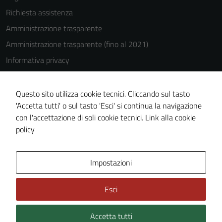
Richiesta assistenza
Amministrazione trasparente
Amministrazione trasparente (fino al 2021)
Informativa privacy
Cookie Policy
Note legali
Questo sito utilizza cookie tecnici. Cliccando sul tasto
'Accetta tutti' o sul tasto 'Esci' si continua la navigazione
Dichiarazione di accessibilità
con l'accettazione di soli cookie tecnici.
Link alla cookie
Piano di miglioramento del sito
policy
Area Privata
Impostazioni
Esci
Accetta tutti
Credits: ©
Technical Design s.r.l.