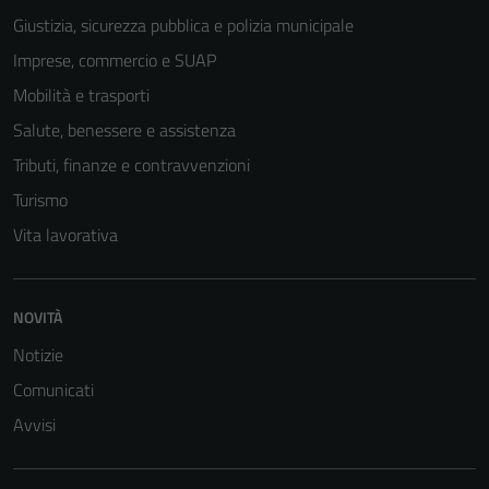
Giustizia, sicurezza pubblica e polizia municipale
Tecnici
Imprese, commercio e SUAP
Questi cookie
Mobilità e trasporti
sono necessari
per il
Salute, benessere e assistenza
funzionamento
Tributi, finanze e contravvenzioni
del sito e non
Turismo
possono
essere
Vita lavorativa
disabilitati.
Questi cookie
non raccolgono
NOVITÀ
informazioni
Notizie
personali.
Comunicati
Avvisi