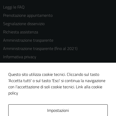
Leggi le FAQ
Prenotazione appuntamento
Segnalazione disservizio
Richiesta assistenza
Amministrazione trasparente
Amministrazione trasparente (fino al 2021)
Informativa privacy
Cookie Policy
Note legali
Questo sito utilizza cookie tecnici. Cliccando sul tasto
'Accetta tutti' o sul tasto 'Esci' si continua la navigazione
Dichiarazione di accessibilità
con l'accettazione di soli cookie tecnici.
Link alla cookie
Piano di miglioramento del sito
policy
Area Privata
Impostazioni