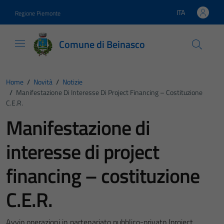
Vai ai contenuti
Vai al footer
ITA
Regione Piemonte
Lingua attiva:
Comune di Beinasco
Home
/
Novità
/
Notizie
/
Manifestazione Di Interesse Di Project Financing – Costituzione
C.E.R.
Manifestazione di
interesse di project
financing – costituzione
C.E.R.
Avvio operazioni in partenariato pubblico-privato (project