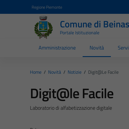
Vai ai contenuti
Vai al footer
Regione Piemonte
Comune di Beina
Portale Istituzionale
Amministrazione
Novità
Servi
Home
/
Novità
/
Notizie
/
Digit@le Facile
Digit@le Facile
Laboratorio di alfabetizzazione digitale