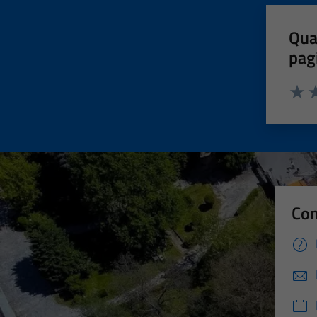
Qua
pag
Valut
Va
Con