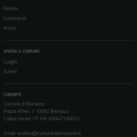
Notizie
Comunicati
Avvisi
Tecnici
Questi cookie
sono necessari
VIVERE IL COMUNE
per il
Luoghi
funzionamento
Eventi
del sito e non
possono
essere
disabilitati.
CONTATTI
Questi cookie
Comune di Beinasco
non raccolgono
Piazza Alfieri, 7 10092 Beinasco
informazioni
Codice fiscale / P. IVA: 02042100012
personali.
Email:
sindaco@comune.beinasco.to.it