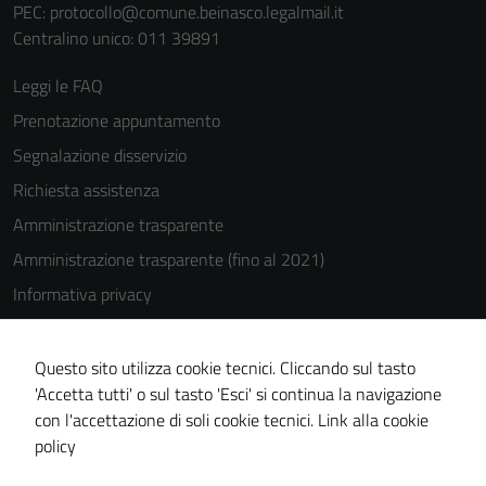
PEC:
protocollo@comune.beinasco.legalmail.it
Centralino unico: 011 39891
Leggi le FAQ
Prenotazione appuntamento
Segnalazione disservizio
Richiesta assistenza
Amministrazione trasparente
Amministrazione trasparente (fino al 2021)
Informativa privacy
Cookie Policy
Note legali
Questo sito utilizza cookie tecnici. Cliccando sul tasto
'Accetta tutti' o sul tasto 'Esci' si continua la navigazione
Dichiarazione di accessibilità
con l'accettazione di soli cookie tecnici.
Link alla cookie
Piano di miglioramento del sito
policy