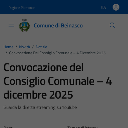
Vai ai contenuti
Vai al footer
ITA
Regione Piemonte
Lingua attiva:
Comune di Beinasco
Home
/
Novità
/
Notizie
/
Convocazione Del Consiglio Comunale – 4 Dicembre 2025
Convocazione del
Consiglio Comunale – 4
dicembre 2025
Guarda la diretta streaming su YouTube
Data:
Tempo di lettura: