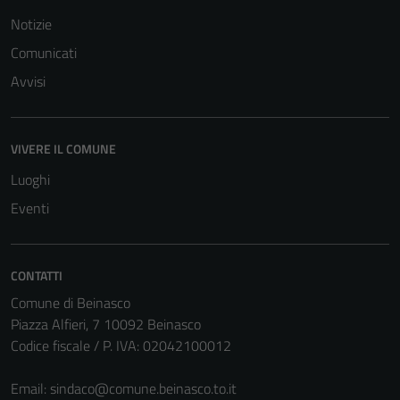
Notizie
Comunicati
Avvisi
Tecnici
Questi cookie
sono necessari
VIVERE IL COMUNE
per il
Luoghi
funzionamento
Eventi
del sito e non
possono
essere
disabilitati.
CONTATTI
Questi cookie
Comune di Beinasco
non raccolgono
Piazza Alfieri, 7 10092 Beinasco
informazioni
Codice fiscale / P. IVA: 02042100012
personali.
Email:
sindaco@comune.beinasco.to.it