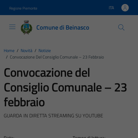
Vai ai contenuti
Vai al footer
ITA
Regione Piemonte
Lingua attiva:
Comune di Beinasco
Home
/
Novità
/
Notizie
/
Convocazione Del Consiglio Comunale – 23 Febbraio
Convocazione del
Consiglio Comunale – 23
febbraio
GUARDA IN DIRETTA STREAMING SU YOUTUBE
Data:
Tempo di lettura: