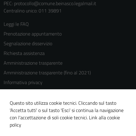
PEC:
protocollo@comune.beinasco.legalmail.it
Centralino unico: 011 39891
Leggi le FAQ
Prenotazione appuntamento
Segnalazione disservizio
Richiesta assistenza
Amministrazione trasparente
Amministrazione trasparente (fino al 2021)
Informativa privacy
Cookie Policy
Note legali
Questo sito utilizza cookie tecnici. Cliccando sul tasto
'Accetta tutti' o sul tasto 'Esci' si continua la navigazione
Dichiarazione di accessibilità
con l'accettazione di soli cookie tecnici.
Link alla cookie
Piano di miglioramento del sito
policy