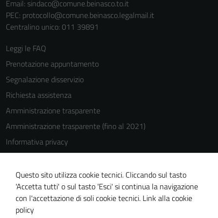
Email:
sindaco@comune.beinasco.to.it
PEC:
protocollo@comune.beinasco.legalmail.it
Centralino unico: 011 39891
Leggi le FAQ
Prenotazione appuntamento
Segnalazione disservizio
Richiesta assistenza
Amministrazione trasparente
Amministrazione trasparente (fino al 2021)
Informativa privacy
Cookie Policy
Note legali
Questo sito utilizza cookie tecnici. Cliccando sul tasto
'Accetta tutti' o sul tasto 'Esci' si continua la navigazione
Dichiarazione di accessibilità
con l'accettazione di soli cookie tecnici.
Link alla cookie
Piano di miglioramento del sito
policy