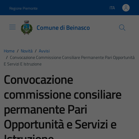
Vai ai contenuti
Vai al footer
ITA
Regione Piemonte
Lingua attiva:
Comune di Beinasco
Home
/
Novità
/
Avvisi
/
Convocazione Commissione Consiliare Permanente Pari Opportunità
E Servizi E Istruzione
Convocazione
commissione consiliare
permanente Pari
Opportunità e Servizi e
Istruzione