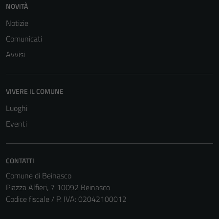
NOVITÀ
del sito e non
possono
Notizie
essere
Comunicati
disabilitati.
Avvisi
Questi cookie
non raccolgono
informazioni
VIVERE IL COMUNE
personali.
Luoghi
Eventi
CONTATTI
Comune di Beinasco
Piazza Alfieri, 7 10092 Beinasco
Codice fiscale / P. IVA: 02042100012