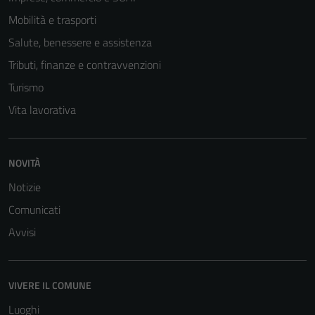
Mobilità e trasporti
Salute, benessere e assistenza
Tributi, finanze e contravvenzioni
Turismo
Vita lavorativa
Tecnici
NOVITÀ
Questi cookie
Notizie
sono necessari
Comunicati
per il
Avvisi
funzionamento
del sito e non
possono
essere
VIVERE IL COMUNE
disabilitati.
Luoghi