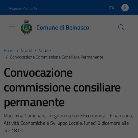
Vai ai contenuti
Vai al footer
ITA
Regione Piemonte
Lingua attiva:
Comune di Beinasco
Home
/
Novità
/
Notizie
/
Convocazione Commissione Consiliare Permanente
Convocazione
commissione consiliare
permanente
Macchina Comunale, Programmazione Economica - Finanziaria,
Attività Economiche e Sviluppo Locale, lunedì 2 dicembre alle
ore 18.00