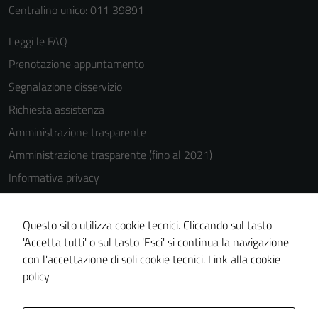
Centralino unico: 011 39891
Leggi le FAQ
Prenotazione appuntamento
Segnalazione disservizio
Richiesta assistenza
Amministrazione trasparente
Amministrazione trasparente (fino al 2021)
Informativa privacy
Cookie Policy
Note legali
Questo sito utilizza cookie tecnici. Cliccando sul tasto
'Accetta tutti' o sul tasto 'Esci' si continua la navigazione
Dichiarazione di accessibilità
con l'accettazione di soli cookie tecnici.
Link alla cookie
Piano di miglioramento del sito
policy