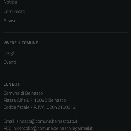
Notizie
Comunicati
Avvisi
Tecnici
Questi cookie
VIVERE IL COMUNE
sono necessari
per il
Luoghi
funzionamento
Eventi
del sito e non
possono
essere
CONTATTI
disabilitati.
Comune di Beinasco
Questi cookie
Piazza Alfieri, 7 10092 Beinasco
non raccolgono
Codice fiscale / P. IVA: 02042100012
informazioni
personali.
Email:
sindaco@comune.beinasco.to.it
PEC:
protocollo@comune.beinasco.legalmail.it