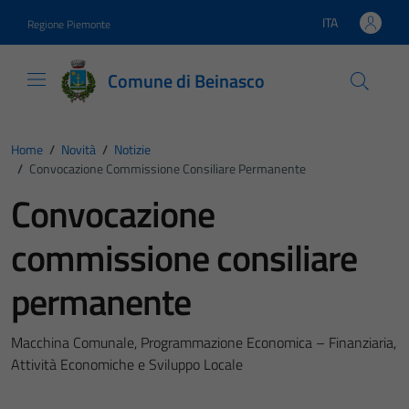
Vai ai contenuti
Vai al footer
ITA
Regione Piemonte
Lingua attiva:
Comune di Beinasco
Home
/
Novità
/
Notizie
/
Convocazione Commissione Consiliare Permanente
Convocazione
commissione consiliare
permanente
Macchina Comunale, Programmazione Economica – Finanziaria,
Attività Economiche e Sviluppo Locale