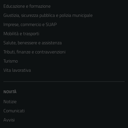
Educazione e formazione
Giustizia, sicurezza pubblica e polizia municipale
Imprese, commercio e SUAP
Mobilità e trasporti
Salute, benessere e assistenza
Tributi, finanze e contravvenzioni
Turismo
Vita lavorativa
Tecnici
Questi cookie
NOVITÀ
sono necessari
per il
Notizie
funzionamento
Comunicati
del sito e non
Avvisi
possono
essere