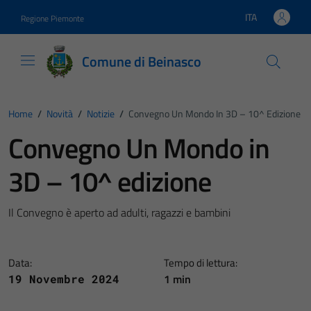
Vai ai contenuti
Vai al footer
ITA
Regione Piemonte
Lingua attiva:
Comune di Beinasco
Home
/
Novità
/
Notizie
/
Convegno Un Mondo In 3D – 10^ Edizione
Convegno Un Mondo in
3D – 10^ edizione
Il Convegno è aperto ad adulti, ragazzi e bambini
Data:
Tempo di lettura:
1 min
19 Novembre 2024