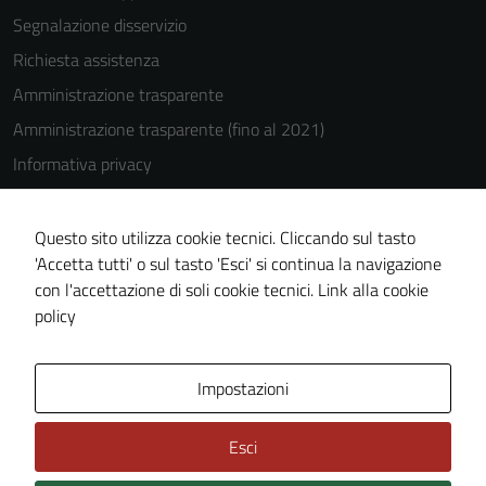
Segnalazione disservizio
Richiesta assistenza
Amministrazione trasparente
Amministrazione trasparente (fino al 2021)
Informativa privacy
Cookie Policy
Note legali
Questo sito utilizza cookie tecnici. Cliccando sul tasto
'Accetta tutti' o sul tasto 'Esci' si continua la navigazione
Dichiarazione di accessibilità
con l'accettazione di soli cookie tecnici.
Link alla cookie
Piano di miglioramento del sito
policy
Area Privata
Impostazioni
Esci