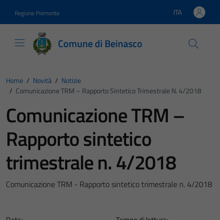
Vai ai contenuti
Vai al footer
ITA
Regione Piemonte
Lingua attiva:
Comune di Beinasco
Home
/
Novità
/
Notizie
/
Comunicazione TRM – Rapporto Sintetico Trimestrale N. 4/2018
Comunicazione TRM –
Rapporto sintetico
trimestrale n. 4/2018
Comunicazione TRM - Rapporto sintetico trimestrale n. 4/2018
Data:
Tempo di lettura: