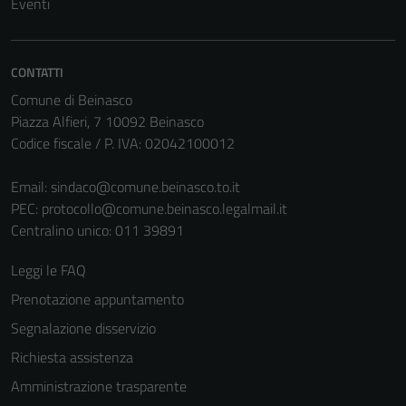
Eventi
CONTATTI
Comune di Beinasco
Piazza Alfieri, 7 10092 Beinasco
Codice fiscale / P. IVA: 02042100012
Email:
sindaco@comune.beinasco.to.it
Tecnici
PEC:
protocollo@comune.beinasco.legalmail.it
Questi cookie
Centralino unico: 011 39891
sono necessari
per il
Leggi le FAQ
funzionamento
Prenotazione appuntamento
del sito e non
Segnalazione disservizio
possono
essere
Richiesta assistenza
disabilitati.
Amministrazione trasparente
Questi cookie