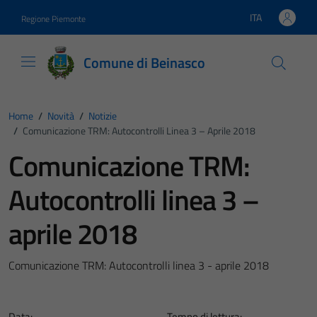
Vai ai contenuti
Vai al footer
ITA
Regione Piemonte
Lingua attiva:
Comune di Beinasco
Home
/
Novità
/
Notizie
/
Comunicazione TRM: Autocontrolli Linea 3 – Aprile 2018
Comunicazione TRM:
Autocontrolli linea 3 –
aprile 2018
Comunicazione TRM: Autocontrolli linea 3 - aprile 2018
Data:
Tempo di lettura: