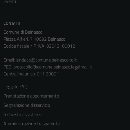
Eventi
CONTATTI
Comune di Beinasco
Piazza Alfieri, 7 10092 Beinasco
Codice fiscale / P. IVA: 02042100012
Email:
sindaco@comune.beinasco.to.it
Tecnici
PEC:
protocollo@comune.beinasco.legalmail.it
Questi cookie
Centralino unico: 011 39891
sono necessari
per il
Leggi le FAQ
funzionamento
Prenotazione appuntamento
del sito e non
Segnalazione disservizio
possono
essere
Richiesta assistenza
disabilitati.
Amministrazione trasparente
Questi cookie