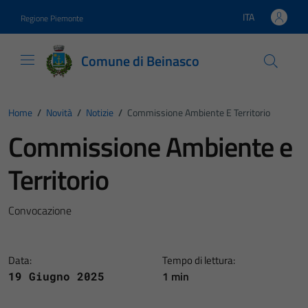
Vai ai contenuti
Vai al footer
ITA
Regione Piemonte
Lingua attiva:
Comune di Beinasco
Home
/
Novità
/
Notizie
/
Commissione Ambiente E Territorio
Commissione Ambiente e
Territorio
Convocazione
Data:
Tempo di lettura:
1 min
19 Giugno 2025