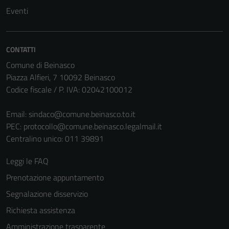
Tecnici
Eventi
Questi cookie
sono necessari
per il
CONTATTI
funzionamento
Comune di Beinasco
del sito e non
Piazza Alfieri, 7 10092 Beinasco
possono
Codice fiscale / P. IVA: 02042100012
essere
disabilitati.
Email:
sindaco@comune.beinasco.to.it
Questi cookie
PEC:
protocollo@comune.beinasco.legalmail.it
non raccolgono
Centralino unico: 011 39891
informazioni
personali.
Leggi le FAQ
Prenotazione appuntamento
Segnalazione disservizio
Richiesta assistenza
Amministrazione trasparente