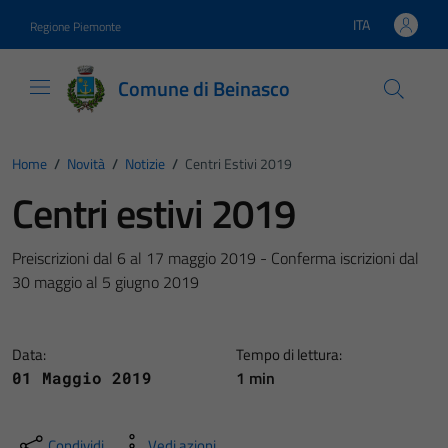
Vai ai contenuti
Vai al footer
ITA
Regione Piemonte
Lingua attiva:
Comune di Beinasco
Home
/
Novità
/
Notizie
/
Centri Estivi 2019
Centri estivi 2019
Preiscrizioni dal 6 al 17 maggio 2019 - Conferma iscrizioni dal
30 maggio al 5 giugno 2019
Data:
Tempo di lettura:
1 min
01 Maggio 2019
Condividi
Vedi azioni