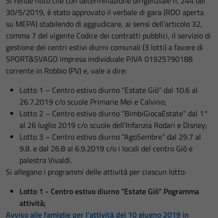
Si rende noto che con determinazione dirigenziale n. 244 del
30/5/2019, è stato approvato il verbale di gara (RDO aperta
su MEPA) stabilendo di aggiudicare, ai sensi dell’articolo 32,
comma 7 del vigente Codice dei contratti pubblici, il servizio di
gestione dei centri estivi diurni comunali (3 lotti) a favore di
SPORT&SVAGO impresa individuale P.IVA 01925790188
corrente in Robbio (PV) e, vale a dire:
Lotto 1 – Centro estivo diurno “Estate Giò” dal 10.6 al
26.7.2019 c/o scuole Primarie Mei e Calvino;
Lotto 2 – Centro estivo diurno “BimbiGiocaEstate” dal 1°
al 26 luglio 2019 c/o scuole dell’Infanzia Rodari e Disney;
Lotto 3 – Centro estivo diurno “AgoSembre” dal 29.7 al
9.8. e dal 26.8 al 6.9.2019 c/o i locali del centro Giò e
palestra Vivaldi.
Si allegano i programmi delle attività per ciascun lotto:
Lotto 1 - Centro estivo diurno "Estate Giò" Pogramma
attività;
Avviso alle famiglie per l'attività del 10 giugno 2019 in