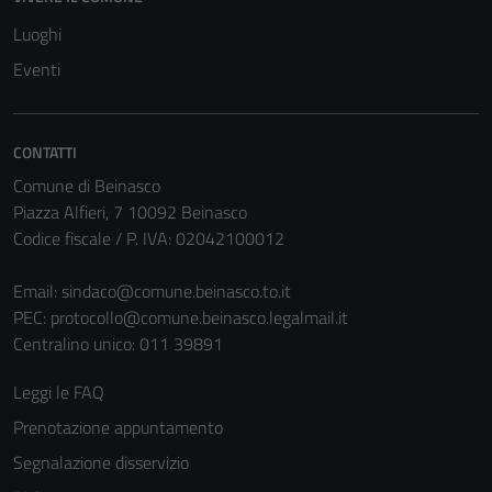
Tecnici
Luoghi
Questi cookie
Eventi
sono necessari
per il
funzionamento
CONTATTI
del sito e non
Comune di Beinasco
possono
Piazza Alfieri, 7 10092 Beinasco
essere
Codice fiscale / P. IVA: 02042100012
disabilitati.
Questi cookie
Email:
sindaco@comune.beinasco.to.it
non raccolgono
PEC:
protocollo@comune.beinasco.legalmail.it
informazioni
Centralino unico: 011 39891
personali.
Leggi le FAQ
Prenotazione appuntamento
Segnalazione disservizio