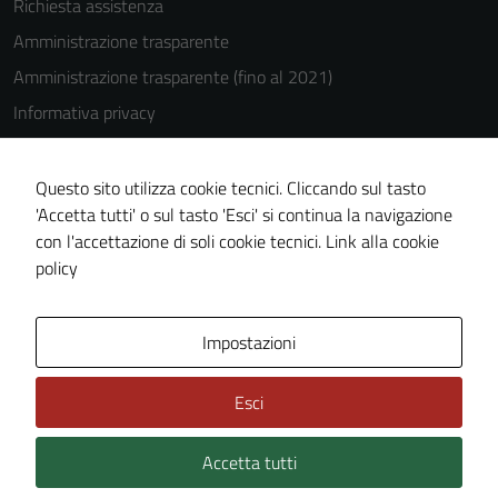
Richiesta assistenza
Amministrazione trasparente
Amministrazione trasparente (fino al 2021)
Informativa privacy
Cookie Policy
Note legali
Questo sito utilizza cookie tecnici. Cliccando sul tasto
'Accetta tutti' o sul tasto 'Esci' si continua la navigazione
Dichiarazione di accessibilità
con l'accettazione di soli cookie tecnici.
Link alla cookie
Piano di miglioramento del sito
policy
Area Privata
Impostazioni
Esci
Accetta tutti
Credits: ©
Technical Design s.r.l.