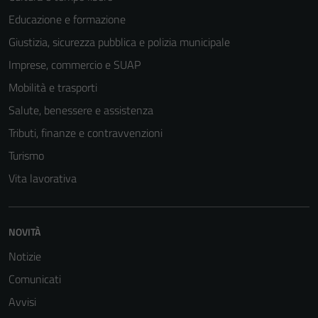
Educazione e formazione
Giustizia, sicurezza pubblica e polizia municipale
Imprese, commercio e SUAP
Mobilità e trasporti
Salute, benessere e assistenza
Tributi, finanze e contravvenzioni
Turismo
Vita lavorativa
Tecnici
Questi cookie
NOVITÀ
sono necessari
per il
Notizie
funzionamento
Comunicati
del sito e non
Avvisi
possono