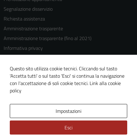
Segnalazione disservizio
Richiesta assistenza
Amministrazione trasparente
Amministrazione trasparente (fino al 2021)
Informativa privacy
Cookie Policy
Note legali
Questo sito utilizza cookie tecnici. Cliccando sul tasto
'Accetta tutti' o sul tasto 'Esci' si continua la navigazione
Dichiarazione di accessibilità
con l'accettazione di soli cookie tecnici.
Link alla cookie
Piano di miglioramento del sito
policy
Area Privata
Impostazioni
Esci