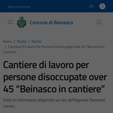
Vai ai contenuti
Vai al footer
ITA
Regione Piemonte
Lingua attiva:
Comune di Beinasco
Home
/
Novità
/
Notizie
/
Cantiere Di Lavoro Per Persone Disoccupate Over 45 “Beinasco In
Cantiere”
Cantiere di lavoro per
persone disoccupate over
45 “Beinasco in cantiere”
Tutte le informazioni disponibili sul sito dell'Agenzia Piemonte
Lavoro.