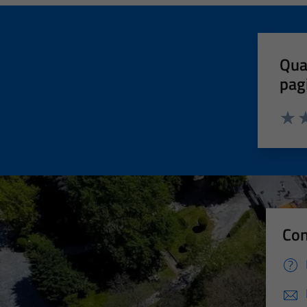
Qua
pag
Valut
Va
Con