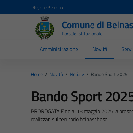
Vai ai contenuti
Vai al footer
Regione Piemonte
Comune di Beina
Portale Istituzionale
Amministrazione
Novità
Servi
Home
/
Novità
/
Notizie
/
Bando Sport 2025
Bando Sport 202
PROROGATA Fino al 18 maggio 2025 la presenta
realizzati sul territorio beinaschese.