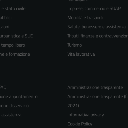
e stato civile
Imprese, commercio e SUAP
ubblici
Mobilità e trasporti
zioni
Salute, benessere e assistenza
 urbanistica e SUE
Tributi, finanze e contravvenzion
e tempo libero
Turismo
ne e formazione
Vita lavorativa
 FAQ
Amministrazione trasparente
zione appuntamento
Amministrazione trasparente (fi
Tecnici
one disservizio
2021)
Questi cookie
sono necessari
a assistenza
Informativa privacy
per il
Cookie Policy