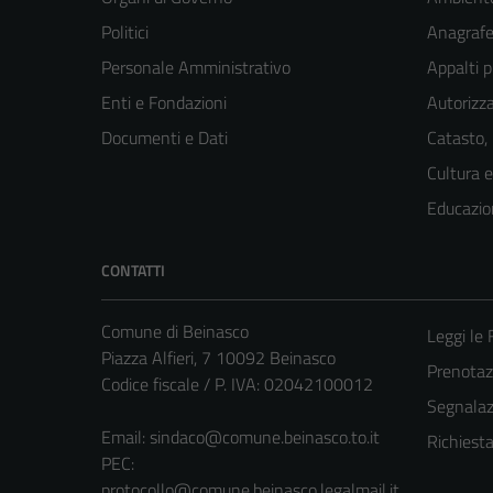
Politici
Anagrafe 
Personale Amministrativo
Appalti p
Enti e Fondazioni
Autorizza
Documenti e Dati
Catasto,
Cultura 
Educazio
CONTATTI
Comune di Beinasco
Leggi le
Piazza Alfieri, 7 10092 Beinasco
Prenota
Codice fiscale / P. IVA: 02042100012
Segnalazi
Email:
sindaco@comune.beinasco.to.it
Richiest
PEC:
protocollo@comune.beinasco.legalmail.it