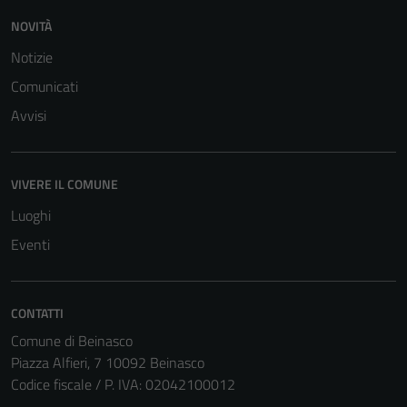
funzionamento
del sito e non
NOVITÀ
possono
Notizie
essere
Comunicati
disabilitati.
Questi cookie
Avvisi
non raccolgono
informazioni
personali.
VIVERE IL COMUNE
Luoghi
Eventi
CONTATTI
Comune di Beinasco
Piazza Alfieri, 7 10092 Beinasco
Codice fiscale / P. IVA: 02042100012