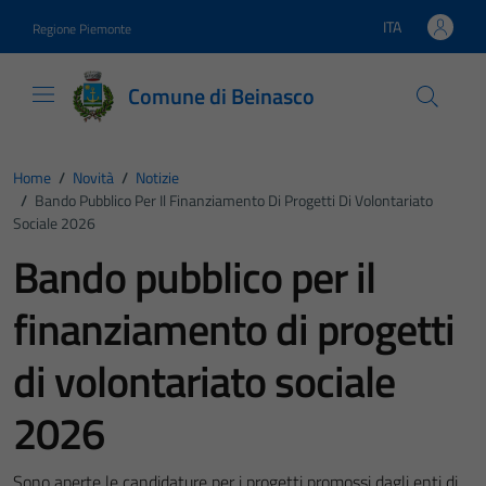
Vai ai contenuti
Vai al footer
ITA
Regione Piemonte
Lingua attiva:
Comune di Beinasco
Home
/
Novità
/
Notizie
/
Bando Pubblico Per Il Finanziamento Di Progetti Di Volontariato
Sociale 2026
Bando pubblico per il
finanziamento di progetti
di volontariato sociale
2026
Sono aperte le candidature per i progetti promossi dagli enti di