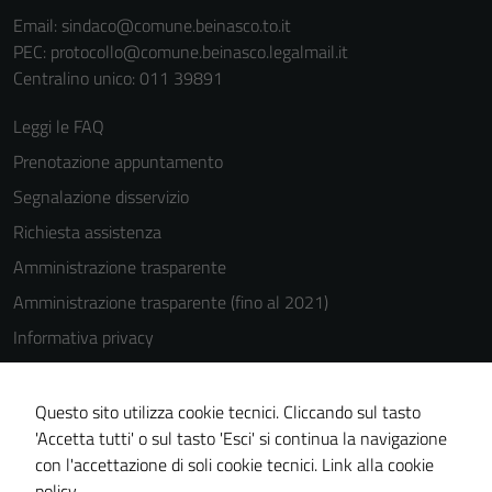
Email:
sindaco@comune.beinasco.to.it
PEC:
protocollo@comune.beinasco.legalmail.it
Centralino unico: 011 39891
Leggi le FAQ
Prenotazione appuntamento
Segnalazione disservizio
Richiesta assistenza
Amministrazione trasparente
Amministrazione trasparente (fino al 2021)
Informativa privacy
Cookie Policy
Note legali
Questo sito utilizza cookie tecnici. Cliccando sul tasto
'Accetta tutti' o sul tasto 'Esci' si continua la navigazione
Dichiarazione di accessibilità
con l'accettazione di soli cookie tecnici.
Link alla cookie
Piano di miglioramento del sito
policy