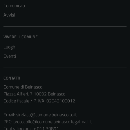
Comunicati
Avvisi
VIVERE IL COMUNE
Luoghi
Eventi
CONTATTI
Comune di Beinasco
Tecnici
Piazza Alfieri, 7 10092 Beinasco
Questi cookie
Codice fiscale / P. IVA: 02042100012
sono necessari
per il
Email:
sindaco@comune.beinasco.to.it
funzionamento
PEC:
protocollo@comune.beinasco.legalmail.it
del sito e non
Centralino unico: 011 39891