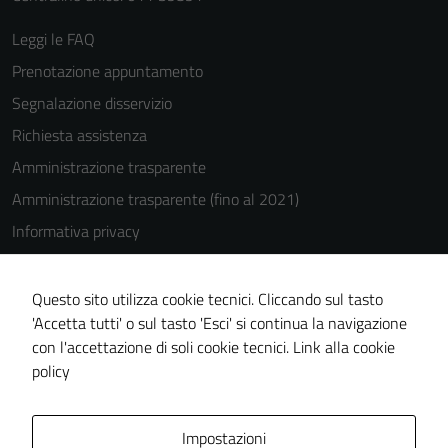
possono
Leggi le FAQ
essere
disabilitati.
Prenotazione appuntamento
Questi cookie
Segnalazione disservizio
non raccolgono
Richiesta assistenza
informazioni
personali.
Amministrazione trasparente
Amministrazione trasparente (fino al 2021)
Informativa privacy
Cookie Policy
Note legali
Questo sito utilizza cookie tecnici. Cliccando sul tasto
'Accetta tutti' o sul tasto 'Esci' si continua la navigazione
Dichiarazione di accessibilità
con l'accettazione di soli cookie tecnici.
Link alla cookie
Piano di miglioramento del sito
policy
Area Privata
Impostazioni