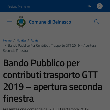
Vai ai contenuti
Vai al footer
ITA
Regione Piemonte
Lingua attiva:
Comune di Beinasco
Home
/
Novità
/
Avvisi
/
Bando Pubblico Per Contributi Trasporto GTT 2019 – Apertura
Seconda Finestra
Bando Pubblico per
contributi trasporto GTT
2019 – apertura seconda
finestra
Presentazione domande dal 2 al 30 settembre 2019