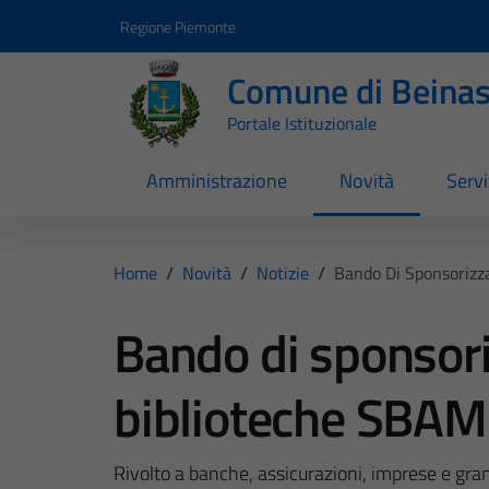
Vai ai contenuti
Vai al footer
Regione Piemonte
Comune di Beina
Portale Istituzionale
Amministrazione
Novità
Servi
Home
/
Novità
/
Notizie
/
Bando Di Sponsorizz
Bando di sponsori
biblioteche SBAM
Rivolto a banche, assicurazioni, imprese e gra