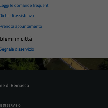
Leggi le domande frequenti
Richiedi assistenza
Prenota appuntamento
blemi in città
Segnala disservizio
e di Beinasco
E DI SERVIZIO