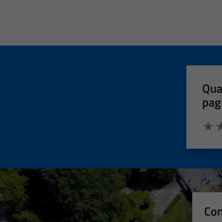
Qua
pag
Valut
Va
Con