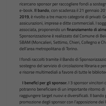
ricercano sponsor per raccogliere fondi a sostegno 
e-book.
Il bando
, con scadenza il 21 gennaio 20
2019
, è rivolto a tre macro categorie di privati:
assicurazioni, imprese e ditte commerciali. I sog
associata, proponendo un
finanziamento di al
Sponsorizzazione è realizzato dal Comune di Beina
SBAM (Moncalieri, Settimo, Chieri, Collegno e C
dell’area metropolitana di Torino.
I fondi raccolti tramite il Bando di Sponsorizzazio
sostegno del servizio di circolazione libraria e per
e risorse multimediali a favore di tutte le bibliot
I benefici per gli sponsor.
I 3 sponsor vincitori
potranno beneficiare di un importante ritorno di vis
raggiungere target nuovi e diversificati. Il bando 
promozione degli sponsor con l’apposizione dei lo