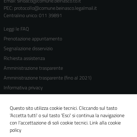
Email:
sindaco@comune.beinasco.to.it
PEC:
protocollo@comune.beinasco.legalmail.it
Centralino unico: 011 39891
Leggi le FAQ
Prenotazione appuntamento
Segnalazione disservizio
Richiesta assistenza
Amministrazione trasparente
Amministrazione trasparente (fino al 2021)
Informativa privacy
Cookie Policy
Note legali
Questo sito utilizza cookie tecnici. Cliccando sul tasto
'Accetta tutti' o sul tasto 'Esci' si continua la navigazione
Dichiarazione di accessibilità
con l'accettazione di soli cookie tecnici.
Link alla cookie
Piano di miglioramento del sito
policy