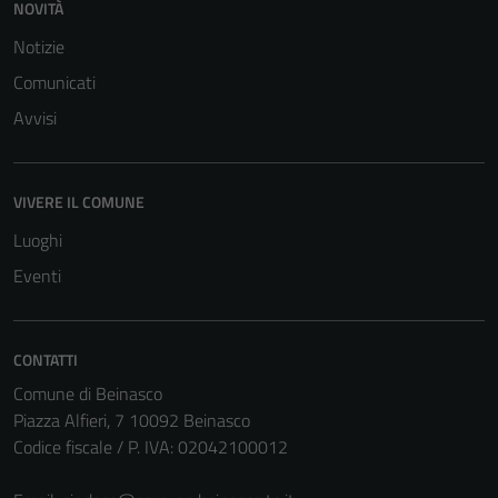
NOVITÀ
del sito e non
Notizie
possono
essere
Comunicati
disabilitati.
Avvisi
Questi cookie
non raccolgono
informazioni
VIVERE IL COMUNE
personali.
Luoghi
Eventi
CONTATTI
Comune di Beinasco
Piazza Alfieri, 7 10092 Beinasco
Codice fiscale / P. IVA: 02042100012