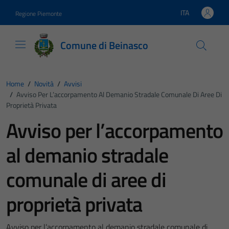
Vai ai contenuti
Vai al footer
ITA
Regione Piemonte
Lingua attiva:
Comune di Beinasco
Home
/
Novità
/
Avvisi
/
Avviso Per L’accorpamento Al Demanio Stradale Comunale Di Aree Di
Proprietà Privata
Avviso per l’accorpamento
al demanio stradale
comunale di aree di
proprietà privata
Avviso per l’accorpamento al demanio stradale comunale di