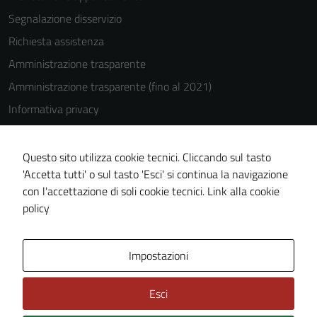
essere
disabilitati.
Segnalazione disservizio
Questi cookie
Richiesta assistenza
non raccolgono
Amministrazione trasparente
informazioni
personali.
Amministrazione trasparente (fino al 2021)
Informativa privacy
Cookie Policy
Note legali
Questo sito utilizza cookie tecnici. Cliccando sul tasto
'Accetta tutti' o sul tasto 'Esci' si continua la navigazione
Dichiarazione di accessibilità
con l'accettazione di soli cookie tecnici.
Link alla cookie
Piano di miglioramento del sito
policy
Area Privata
Impostazioni
Esci