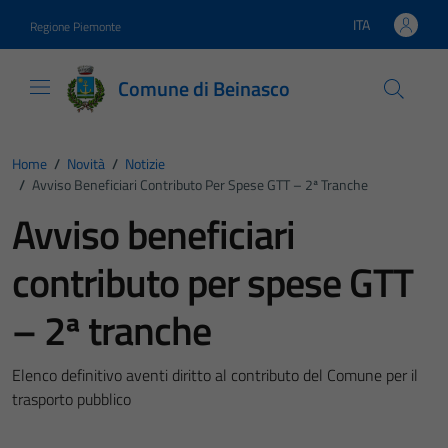
Vai ai contenuti
Vai al footer
ITA
Regione Piemonte
Lingua attiva:
Comune di Beinasco
Home
/
Novità
/
Notizie
/
Avviso Beneficiari Contributo Per Spese GTT – 2ª Tranche
Avviso beneficiari
contributo per spese GTT
– 2ª tranche
Elenco definitivo aventi diritto al contributo del Comune per il
trasporto pubblico