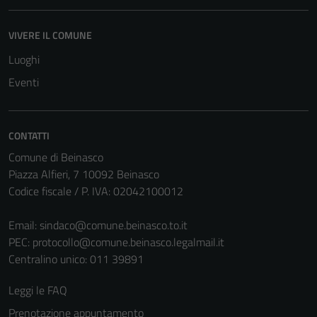
VIVERE IL COMUNE
Luoghi
Eventi
CONTATTI
Comune di Beinasco
Piazza Alfieri, 7 10092 Beinasco
Codice fiscale / P. IVA: 02042100012
Tecnici
Questi cookie
Email:
sindaco@comune.beinasco.to.it
sono necessari
PEC:
protocollo@comune.beinasco.legalmail.it
per il
Centralino unico: 011 39891
funzionamento
del sito e non
Leggi le FAQ
possono
Prenotazione appuntamento