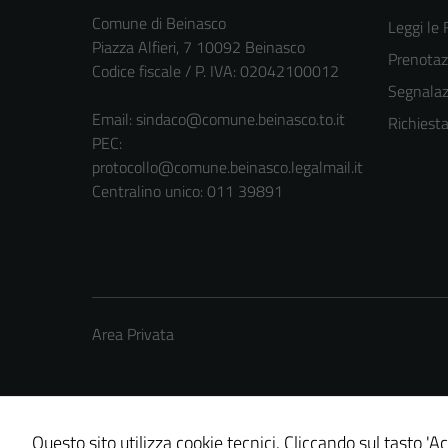
Comune di Beinasco
Leggi le
Piazza Alfieri, 7 10092 Beinasco
Prenota
Codice fiscale / P. IVA: 02042100012
Segnalazi
Email:
sindaco@comune.beinasco.to.it
Richiest
PEC:
protocollo@comune.beinasco.legalmail.it
Centralino unico: 011 39891
Area Privata
Questo sito utilizza cookie tecnici. Cliccando sul tasto 'Ac