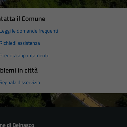
tatta il Comune
Leggi le domande frequenti
Richiedi assistenza
Prenota appuntamento
blemi in città
Segnala disservizio
e di Beinasco