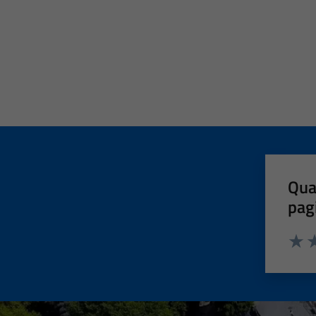
Qua
pag
Valut
Va