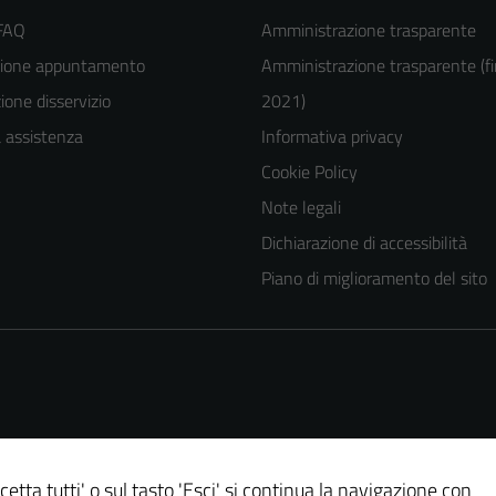
 FAQ
Amministrazione trasparente
zione appuntamento
Amministrazione trasparente (fi
one disservizio
2021)
a assistenza
Informativa privacy
Cookie Policy
Note legali
Dichiarazione di accessibilità
Piano di miglioramento del sito
Tecnici
cetta tutti' o sul tasto 'Esci' si continua la navigazione con