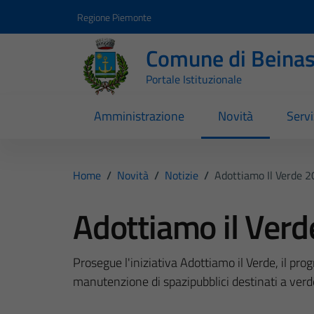
Vai ai contenuti
Vai al footer
Regione Piemonte
Comune di Beina
Portale Istituzionale
Amministrazione
Novità
Servi
Home
/
Novità
/
Notizie
/
Adottiamo Il Verde 
Adottiamo il Ver
Prosegue l'iniziativa Adottiamo il Verde, il p
manutenzione di spazipubblici destinati a verd