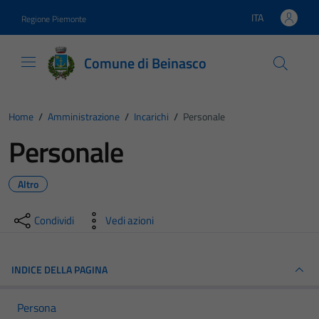
Vai ai contenuti
Vai al footer
ITA
Regione Piemonte
Lingua attiva:
Comune di Beinasco
Home
/
Amministrazione
/
Incarichi
/
Personale
Personale
Altro
Condividi
Vedi azioni
INDICE DELLA PAGINA
Persona