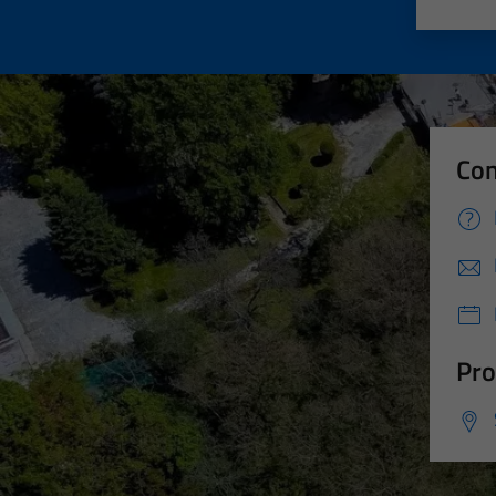
Valut
Va
Con
Pro