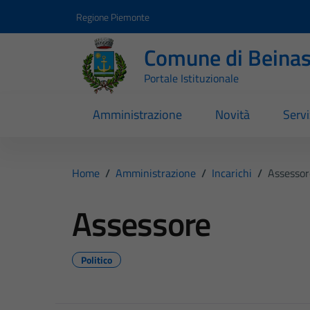
Vai ai contenuti
Vai al footer
Regione Piemonte
Comune di Beina
Portale Istituzionale
Amministrazione
Novità
Servi
Home
/
Amministrazione
/
Incarichi
/
Assessor
Assessore
Politico