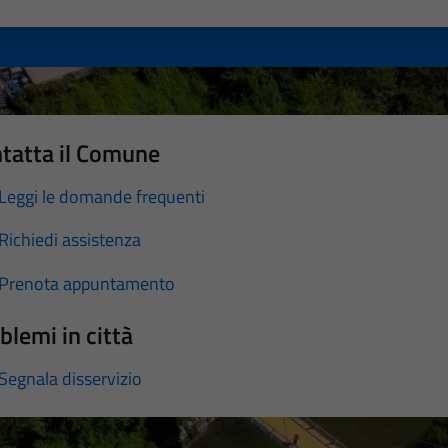
a 1 stelle su 5
luta 2 stelle su 5
Valuta 3 stelle su 5
Valuta 4 stelle su 5
Valuta 5 stelle su 5
tatta il Comune
Leggi le domande frequenti
Richiedi assistenza
Prenota appuntamento
blemi in città
Segnala disservizio