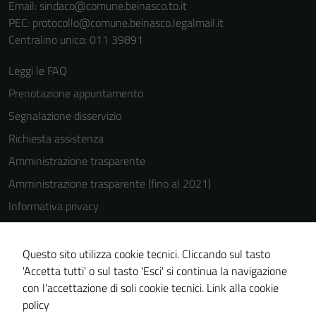
Email:
sindaco@comune.beinasco.to.it
PEC:
protocollo@comune.beinasco.legalmail.it
Centralino unico: 011 39891
Leggi le FAQ
Prenotazione appuntamento
Segnalazione disservizio
Richiesta assistenza
Amministrazione trasparente
Amministrazione trasparente (fino al 2021)
Informativa privacy
Cookie Policy
Note legali
Questo sito utilizza cookie tecnici. Cliccando sul tasto
'Accetta tutti' o sul tasto 'Esci' si continua la navigazione
Dichiarazione di accessibilità
con l'accettazione di soli cookie tecnici.
Link alla cookie
Piano di miglioramento del sito
policy