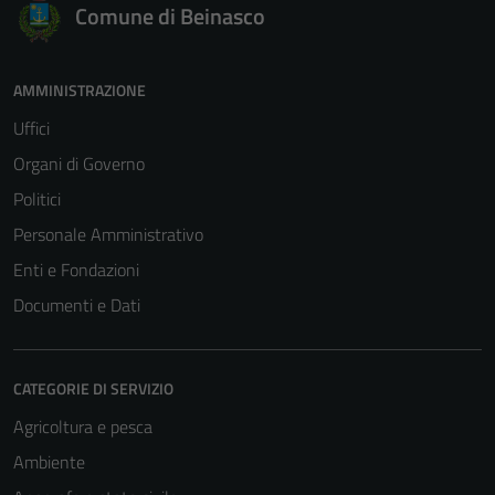
Comune di Beinasco
AMMINISTRAZIONE
Uffici
Tecnici
Organi di Governo
Questi cookie
sono necessari
Politici
per il
Personale Amministrativo
funzionamento
Enti e Fondazioni
del sito e non
possono
Documenti e Dati
essere
disabilitati.
Questi cookie
CATEGORIE DI SERVIZIO
non raccolgono
Agricoltura e pesca
informazioni
personali.
Ambiente