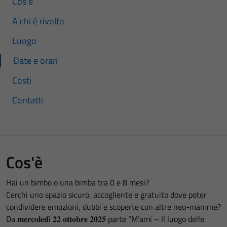
Cos'è
A chi è rivolto
Luogo
Date e orari
Costi
Contatti
Cos'è
Hai un bimbo o una bimba tra 0 e 8 mesi?
Cerchi uno spazio sicuro, accogliente e gratuito dove poter
condividere emozioni, dubbi e scoperte con altre neo-mamme?
Da 𝐦𝐞𝐫𝐜𝐨𝐥𝐞𝐝ì 𝟐𝟐 𝐨𝐭𝐭𝐨𝐛𝐫𝐞 𝟐𝟎𝟐𝟓 parte “M’ami – Il luogo delle