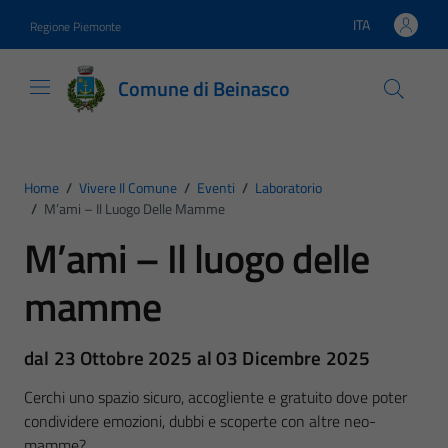
Vai ai contenuti
Vai al footer
ITA
Regione Piemonte
Lingua attiva:
Comune di Beinasco
Home
/
Vivere Il Comune
/
Eventi
/
Laboratorio
/
M’ami – Il Luogo Delle Mamme
M’ami – Il luogo delle
mamme
dal 23 Ottobre 2025 al 03 Dicembre 2025
Cerchi uno spazio sicuro, accogliente e gratuito dove poter
condividere emozioni, dubbi e scoperte con altre neo-
mamme?