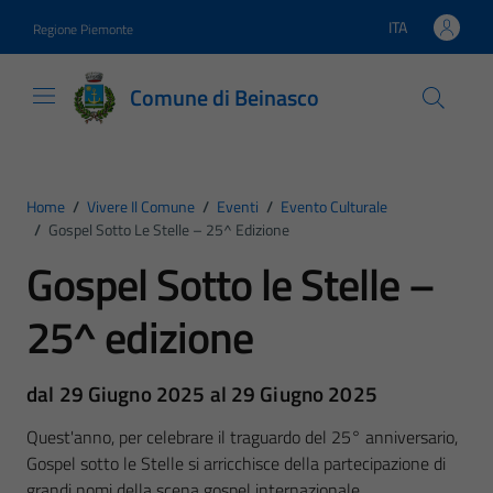
Vai ai contenuti
Vai al footer
ITA
Regione Piemonte
Lingua attiva:
Comune di Beinasco
Home
/
Vivere Il Comune
/
Eventi
/
Evento Culturale
/
Gospel Sotto Le Stelle – 25^ Edizione
Gospel Sotto le Stelle –
25^ edizione
dal 29 Giugno 2025 al 29 Giugno 2025
Quest'anno, per celebrare il traguardo del 25° anniversario,
Gospel sotto le Stelle si arricchisce della partecipazione di
grandi nomi della scena gospel internazionale.