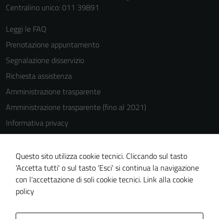
Centralino unico: 011 39891
Leggi le FAQ
Prenotazione appuntamento
Segnalazione disservizio
Richiesta assistenza
Amministrazione trasparente
Amministrazione trasparente (fino al 2021)
Informativa privacy
Cookie Policy
Note legali
Questo sito utilizza cookie tecnici. Cliccando sul tasto
'Accetta tutti' o sul tasto 'Esci' si continua la navigazione
Dichiarazione di accessibilità
con l'accettazione di soli cookie tecnici.
Link alla cookie
Piano di miglioramento del sito
policy