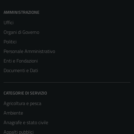
AMMINISTRAZIONE
Uffici
Tecnici
Organi di Governo
Questi cookie
Politici
sono necessari
Personale Amministrativo
per il
funzionamento
Enti e Fondazioni
del sito e non
Documenti e Dati
possono
essere
disabilitati.
CATEGORIE DI SERVIZIO
Questi cookie
Agricoltura e pesca
non raccolgono
informazioni
Ambiente
personali.
Anagrafe e stato civile
Appalti pubblici