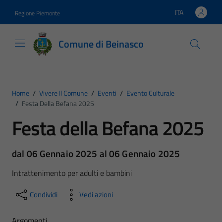
Vai ai contenuti
Vai al footer
ITA
Regione Piemonte
Lingua attiva:
Comune di Beinasco
Home
/
Vivere Il Comune
/
Eventi
/
Evento Culturale
/
Festa Della Befana 2025
Festa della Befana 2025
dal 06 Gennaio 2025 al 06 Gennaio 2025
Intrattenimento per adulti e bambini
Condividi
Vedi azioni
Argomenti