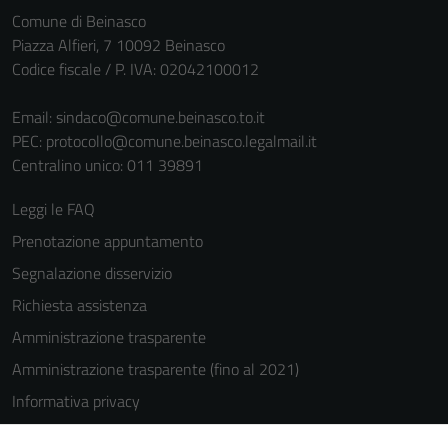
Comune di Beinasco
Piazza Alfieri, 7 10092 Beinasco
Codice fiscale / P. IVA: 02042100012
Email:
sindaco@comune.beinasco.to.it
PEC:
protocollo@comune.beinasco.legalmail.it
Centralino unico: 011 39891
Leggi le FAQ
Prenotazione appuntamento
Segnalazione disservizio
Richiesta assistenza
Amministrazione trasparente
Amministrazione trasparente (fino al 2021)
Informativa privacy
Cookie Policy