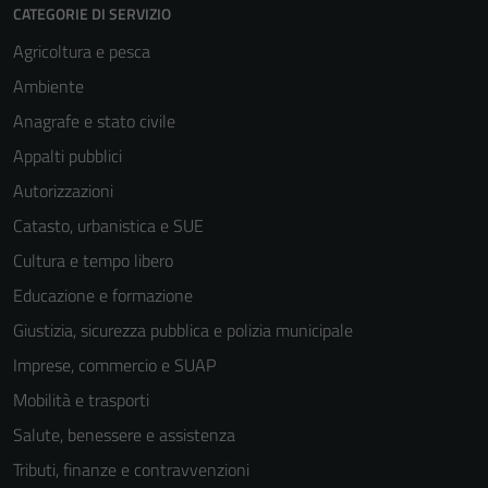
sono necessari
CATEGORIE DI SERVIZIO
per il
Agricoltura e pesca
funzionamento
del sito e non
Ambiente
possono
Anagrafe e stato civile
essere
Appalti pubblici
disabilitati.
Questi cookie
Autorizzazioni
non raccolgono
Catasto, urbanistica e SUE
informazioni
Cultura e tempo libero
personali.
Educazione e formazione
Giustizia, sicurezza pubblica e polizia municipale
Imprese, commercio e SUAP
Mobilità e trasporti
Salute, benessere e assistenza
Tributi, finanze e contravvenzioni