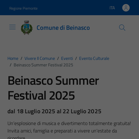
Vai ai contenuti
Vai al footer
ITA
Regione Piemonte
Lingua attiva:
Comune di Beinasco
Home
/
Vivere Il Comune
/
Eventi
/
Evento Culturale
/
Beinasco Summer Festival 2025
Beinasco Summer
Festival 2025
dal 18 Luglio 2025 al 22 Luglio 2025
Un'esplosione di musica e divertimento totalmente gratuita!
Invita amici, famiglia e preparati a vivere un'estate da
ricordare.