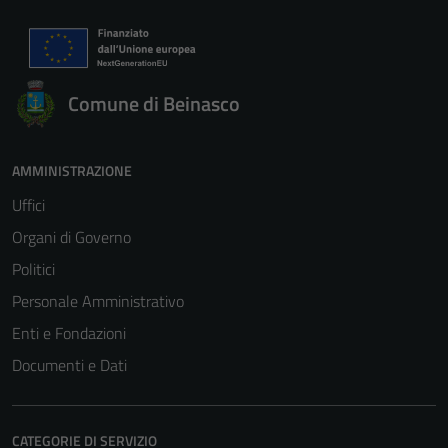
Comune di Beinasco
Tecnici
AMMINISTRAZIONE
Questi cookie
Uffici
sono necessari
Organi di Governo
per il
funzionamento
Politici
del sito e non
Personale Amministrativo
possono
Enti e Fondazioni
essere
disabilitati.
Documenti e Dati
Questi cookie
non raccolgono
informazioni
CATEGORIE DI SERVIZIO