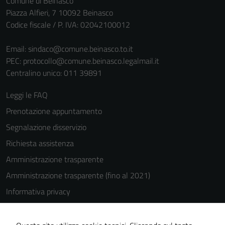
Comune di Beinasco
Piazza Alfieri, 7 10092 Beinasco
Codice fiscale / P. IVA: 02042100012
Email:
sindaco@comune.beinasco.to.it
PEC:
protocollo@comune.beinasco.legalmail.it
Centralino unico: 011 39891
Leggi le FAQ
Prenotazione appuntamento
Segnalazione disservizio
Richiesta assistenza
Amministrazione trasparente
Amministrazione trasparente (fino al 2021)
Informativa privacy
Cookie Policy
Note legali