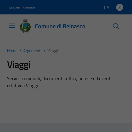
Vai ai contenuti
Vai al footer
ITA
Regione Piemonte
Lingua attiva:
Comune di Beinasco
Home
/
Argomenti
/
Viaggi
Viaggi
Dettagli dell'argomento
Servizi comunali, documenti, uffici, notizie ed eventi
relativi a Viaggi