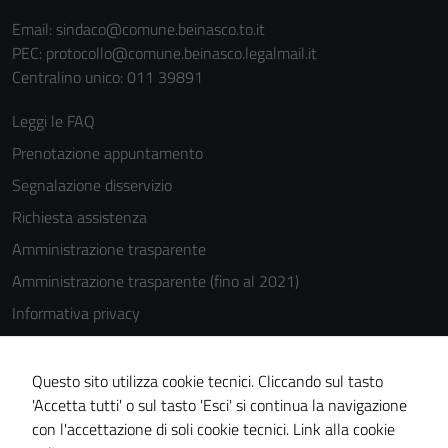
Email:
sindaco@comune.beinasco.to.it
PEC:
protocollo@comune.beinasco.legalmail.it
Centralino unico: 011 39891
Leggi le FAQ
Tecnici
Prenotazione appuntamento
Questi cookie
sono necessari
Segnalazione disservizio
per il
Richiesta assistenza
funzionamento
Amministrazione trasparente
del sito e non
possono
Amministrazione trasparente (fino al 2021)
essere
Informativa privacy
disabilitati.
Cookie Policy
Questi cookie
non raccolgono
Note legali
Questo sito utilizza cookie tecnici. Cliccando sul tasto
informazioni
'Accetta tutti' o sul tasto 'Esci' si continua la navigazione
Dichiarazione di accessibilità
personali.
con l'accettazione di soli cookie tecnici.
Link alla cookie
Piano di miglioramento del sito