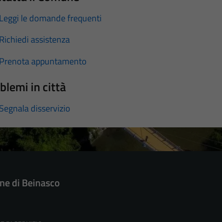
Leggi le domande frequenti
Richiedi assistenza
Prenota appuntamento
blemi in città
Segnala disservizio
e di Beinasco