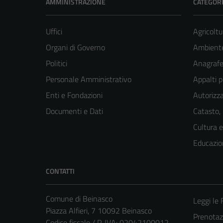
AMMINISTRAZIONE
CATEGORI
Uffici
Agricoltu
Organi di Governo
Ambient
Politici
Anagrafe 
Personale Amministrativo
Appalti p
Enti e Fondazioni
Autorizza
Documenti e Dati
Catasto,
Cultura 
Educazio
CONTATTI
Comune di Beinasco
Leggi le
Piazza Alfieri, 7 10092 Beinasco
Prenota
Codice fiscale / P. IVA: 02042100012