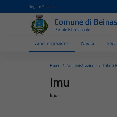
Vai ai contenuti
Vai al footer
Regione Piemonte
Comune di Beina
Portale Istituzionale
Amministrazione
Novità
Servi
Home
/
Amministrazione
/
Tributi 
Imu
Imu