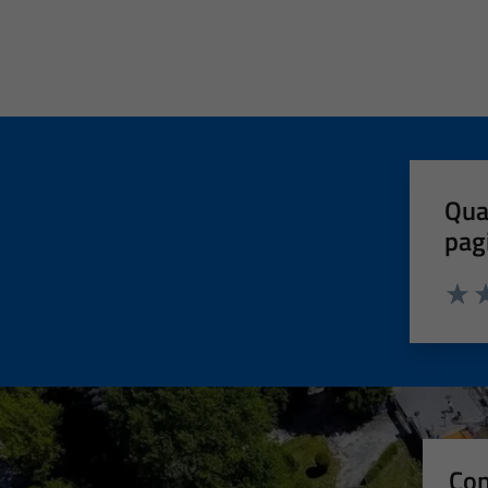
Qua
pag
Valut
Va
Con