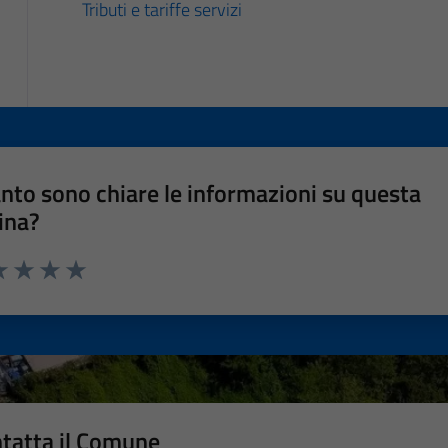
Tributi e tariffe servizi
nto sono chiare le informazioni su questa
ina?
a 1 stelle su 5
luta 2 stelle su 5
Valuta 3 stelle su 5
Valuta 4 stelle su 5
Valuta 5 stelle su 5
tatta il Comune