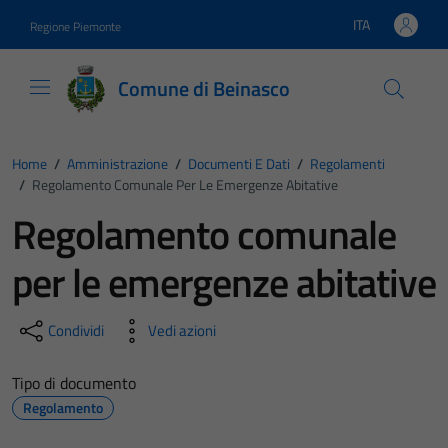
Vai ai contenuti
Vai al footer
ITA
Regione Piemonte
Lingua attiva:
Comune di Beinasco
Home
/
Amministrazione
/
Documenti E Dati
/
Regolamenti
/
Regolamento Comunale Per Le Emergenze Abitative
Regolamento comunale
per le emergenze abitative
Condividi
Vedi azioni
Tipo di documento
Regolamento