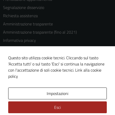
Segnalazione disservizio
Tecnici
Richiesta assistenza
Questi cookie
Amministrazione trasparente
sono necessari
Amministrazione trasparente (fino al 2021)
per il
funzionamento
Informativa privacy
del sito e non
Cookie Policy
possono
Note legali
Questo sito utilizza cookie tecnici. Cliccando sul tasto
essere
'Accetta tutti' o sul tasto 'Esci' si continua la navigazione
disabilitati.
Dichiarazione di accessibilità
con l'accettazione di soli cookie tecnici.
Link alla cookie
Questi cookie
Piano di miglioramento del sito
policy
non raccolgono
informazioni
personali.
Area Privata
Impostazioni
Esci